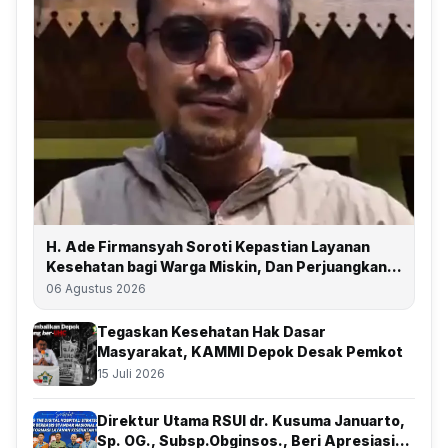
H. Ade Firmansyah Soroti Kepastian Layanan
Kesehatan bagi Warga Miskin, Dan Perjuangkan
Depok Kembali Raih Predikat UHC
06 Agustus 2026
Tegaskan Kesehatan Hak Dasar
Masyarakat, KAMMI Depok Desak Pemkot
15 Juli 2026
Direktur Utama RSUI dr. Kusuma Januarto,
Sp. OG., Subsp.Obginsos., Beri Apresiasi