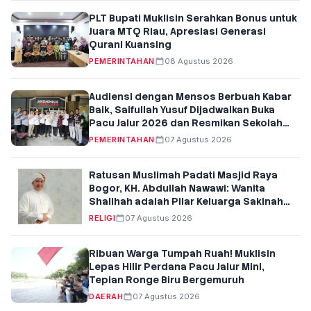
PLT Bupati Muklisin Serahkan Bonus untuk
Juara MTQ Riau, Apresiasi Generasi
Qurani Kuansing
PEMERINTAHAN
08 Agustus 2026
Audiensi dengan Mensos Berbuah Kabar
Baik, Saifullah Yusuf Dijadwalkan Buka
Pacu Jalur 2026 dan Resmikan Sekolah
Rakyat di Kuansing
PEMERINTAHAN
07 Agustus 2026
Ratusan Muslimah Padati Masjid Raya
Bogor, KH. Abdullah Nawawi: Wanita
Shalihah adalah Pilar Keluarga Sakinah
dan Penentu Generasi Qur'ani
RELIGI
07 Agustus 2026
Ribuan Warga Tumpah Ruah! Muklisin
Lepas Hilir Perdana Pacu Jalur Mini,
Tepian Ronge Biru Bergemuruh
DAERAH
07 Agustus 2026