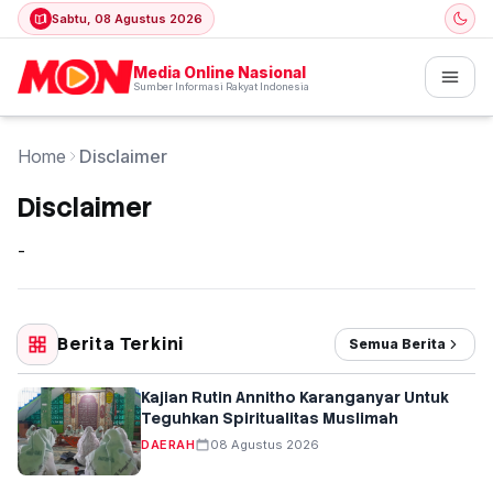
Sabtu, 08 Agustus 2026
Media Online Nasional
Sumber Informasi Rakyat Indonesia
Home
Disclaimer
Disclaimer
-
Berita Terkini
Semua Berita
Kajian Rutin Annitho Karanganyar Untuk
Teguhkan Spiritualitas Muslimah
DAERAH
08 Agustus 2026