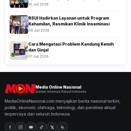
Atas Kolaborasi Bersama BSSN
10 Juli 2026
RSUI Hadirkan Layanan untuk Program
Kehamilan, Resmikan Klinik Inseminasi
09 Juli 2026
Cara Mengatasi Problem Kandung Kemih
dan Ginjal
01 Juli 2026
Media Online Nasional
Sumber Informasi Rakyat Indonesia
MediaOnlineNasional.com menyajikan berita nasional terkini,
politik, ekonomi, olahraga, teknologi, dan peristiwa aktual
terpercaya dari seluruh Indonesia.