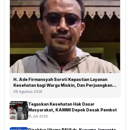
H. Ade Firmansyah Soroti Kepastian Layanan
Kesehatan bagi Warga Miskin, Dan Perjuangkan
Depok Kembali Raih Predikat UHC
06 Agustus 2026
Tegaskan Kesehatan Hak Dasar
Masyarakat, KAMMI Depok Desak Pemkot
15 Juli 2026
Direktur Utama RSUI dr. Kusuma Januarto,