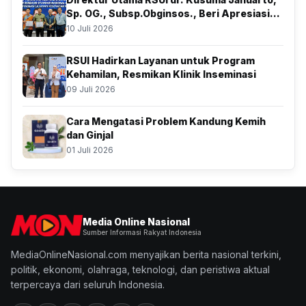
Sp. OG., Subsp.Obginsos., Beri Apresiasi
Atas Kolaborasi Bersama BSSN
10 Juli 2026
RSUI Hadirkan Layanan untuk Program
Kehamilan, Resmikan Klinik Inseminasi
09 Juli 2026
Cara Mengatasi Problem Kandung Kemih
dan Ginjal
01 Juli 2026
Media Online Nasional
Sumber Informasi Rakyat Indonesia
MediaOnlineNasional.com menyajikan berita nasional terkini,
politik, ekonomi, olahraga, teknologi, dan peristiwa aktual
terpercaya dari seluruh Indonesia.