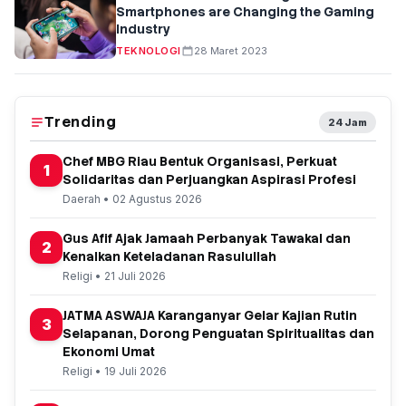
Smartphones are Changing the Gaming
Industry
TEKNOLOGI
28 Maret 2023
Trending
24 Jam
Chef MBG Riau Bentuk Organisasi, Perkuat
1
Solidaritas dan Perjuangkan Aspirasi Profesi
Daerah • 02 Agustus 2026
Gus Afif Ajak Jamaah Perbanyak Tawakal dan
2
Kenalkan Keteladanan Rasulullah
Religi • 21 Juli 2026
JATMA ASWAJA Karanganyar Gelar Kajian Rutin
3
Selapanan, Dorong Penguatan Spiritualitas dan
Ekonomi Umat
Religi • 19 Juli 2026