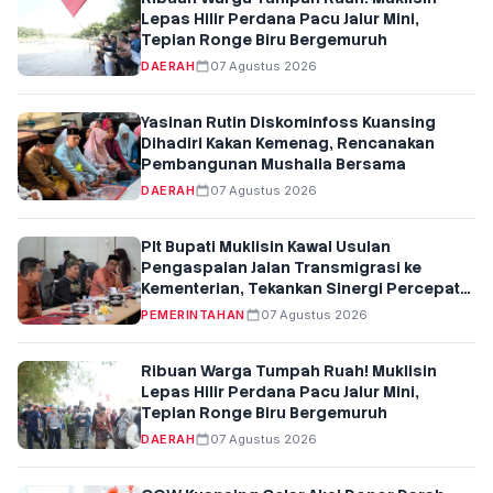
Lepas Hilir Perdana Pacu Jalur Mini,
Tepian Ronge Biru Bergemuruh
DAERAH
07 Agustus 2026
Yasinan Rutin Diskominfoss Kuansing
Dihadiri Kakan Kemenag, Rencanakan
Pembangunan Mushalla Bersama
DAERAH
07 Agustus 2026
Plt Bupati Muklisin Kawal Usulan
Pengaspalan Jalan Transmigrasi ke
Kementerian, Tekankan Sinergi Percepat
Pembangunan
PEMERINTAHAN
07 Agustus 2026
Ribuan Warga Tumpah Ruah! Muklisin
Lepas Hilir Perdana Pacu Jalur Mini,
Tepian Ronge Biru Bergemuruh
DAERAH
07 Agustus 2026