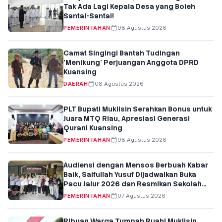
Tak Ada Lagi Kepala Desa yang Boleh
Santai-Santai!
PEMERINTAHAN
08 Agustus 2026
Camat Singingi Bantah Tudingan
'Menikung' Perjuangan Anggota DPRD
Kuansing
DAERAH
08 Agustus 2026
PLT Bupati Muklisin Serahkan Bonus untuk
Juara MTQ Riau, Apresiasi Generasi
Qurani Kuansing
PEMERINTAHAN
08 Agustus 2026
Audiensi dengan Mensos Berbuah Kabar
Baik, Saifullah Yusuf Dijadwalkan Buka
Pacu Jalur 2026 dan Resmikan Sekolah
Rakyat di Kuansing
PEMERINTAHAN
07 Agustus 2026
Ribuan Warga Tumpah Ruah! Muklisin