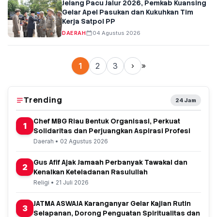
Jelang Pacu Jalur 2026, Pemkab Kuansing
Gelar Apel Pasukan dan Kukuhkan Tim
Kerja Satpol PP
DAERAH
04 Agustus 2026
1
2
3
›
»
Trending
24 Jam
Chef MBG Riau Bentuk Organisasi, Perkuat
1
Solidaritas dan Perjuangkan Aspirasi Profesi
Daerah • 02 Agustus 2026
Gus Afif Ajak Jamaah Perbanyak Tawakal dan
2
Kenalkan Keteladanan Rasulullah
Religi • 21 Juli 2026
JATMA ASWAJA Karanganyar Gelar Kajian Rutin
3
Selapanan, Dorong Penguatan Spiritualitas dan