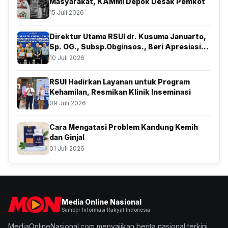
Masyarakat, KAMMI Depok Desak Pemkot
15 Juli 2026
Direktur Utama RSUI dr. Kusuma Januarto,
Sp. OG., Subsp.Obginsos., Beri Apresiasi
Atas Kolaborasi Bersama BSSN
10 Juli 2026
RSUI Hadirkan Layanan untuk Program
Kehamilan, Resmikan Klinik Inseminasi
09 Juli 2026
Cara Mengatasi Problem Kandung Kemih
dan Ginjal
01 Juli 2026
Media Online Nasional
Sumber Informasi Rakyat Indonesia
MediaOnlineNasional.com menyajikan berita nasional terkini,