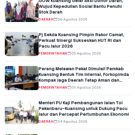
GOW Kuansing Gelar Aksi Donor Darah,
Wujud Kepedulian Sosial Bantu Penuhi
Stok Darah
DAERAH
06 Agustus 2026
Pj Sekda Kuansing Pimpin Rakor Camat,
Perkuat Sinergi Sukseskan HUT RI dan
Pacu Jalur 2026
PEMERINTAHAN
05 Agustus 2026
Perang Melawan Pekat Dimulai! Pemkab
Kuansing Bentuk Tim Internal, Forkopimda
Kompak Jaga Daerah Tetap Aman dan
Kondusif
PEMERINTAHAN
05 Agustus 2026
Menteri PU Kaji Pembangunan Jalan Tol
Pekanbaru–Kuansing untuk Dukung Pacu
Jalur dan Percepat Pertumbuhan Ekonomi
DAERAH
04 Agustus 2026