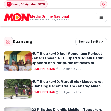
Senin, 10 Agustus 2026
Media Online Nasional
Sumber Informasi Rakyat Indonesia
Kuansing
Semua Berita
HUT Riau ke-69 Jadi Momentum Perkuat
Kebersamaan, PLT Bupati Muklisin Hadiri
Upacara dan Paripurna Istimewa di
Pekanbaru
PEMERINTAHAN
09 Agustus 2026
HUT Riau ke-69, Muradi Ajak Masyarakat
Kuansing Bersatu dalam Keberagaman
PEMERINTAHAN
09 Agustus 2026
22 Pj Kades Dilantik, Muklisin Tegaskan: