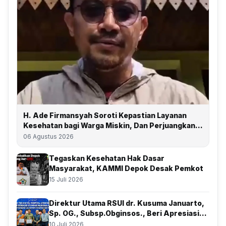
H. Ade Firmansyah Soroti Kepastian Layanan
Kesehatan bagi Warga Miskin, Dan Perjuangkan
Depok Kembali Raih Predikat UHC
06 Agustus 2026
Tegaskan Kesehatan Hak Dasar
Masyarakat, KAMMI Depok Desak Pemkot
15 Juli 2026
Direktur Utama RSUI dr. Kusuma Januarto,
Sp. OG., Subsp.Obginsos., Beri Apresiasi
Atas Kolaborasi Bersama BSSN
10 Juli 2026