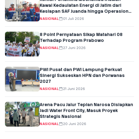
Kawal Kedaulatan Energi di Jatim dari
Kesiapan SAF Juanda hingga Operasional
B50 Surabaya
NASIONAL
01 Juli 2026
8 Point Pernyataan Sikap Matahari 08
Terhadap Program Prabowo
NASIONAL
27 Juni 2026
PWI Pusat dan PWI Lampung Perkuat
Sinergi Sukseskan HPN dan Porwanas
2027
NASIONAL
21 Juni 2026
Arena Pacu Jalur Tepian Narosa Disiapkan
Jadi Water Front City, Masuk Proyek
Strategis Nasional
NASIONAL
20 Juni 2026