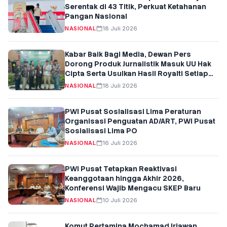
Serentak di 43 Titik, Perkuat Ketahanan
Pangan Nasional
NASIONAL
18 Juli 2026
Kabar Baik Bagi Media, Dewan Pers
Dorong Produk Jurnalistik Masuk UU Hak
Cipta Serta Usulkan Hasil Royalti Setiap
Berita
NASIONAL
18 Juli 2026
PWI Pusat Sosialisasi Lima Peraturan
Organisasi Penguatan AD/ART, PWI Pusat
Sosialisasi Lima PO
NASIONAL
16 Juli 2026
PWI Pusat Tetapkan Reaktivasi
Keanggotaan hingga Akhir 2026,
Konferensi Wajib Mengacu SKEP Baru
NASIONAL
10 Juli 2026
Komut Pertamina Mochamad Iriawan