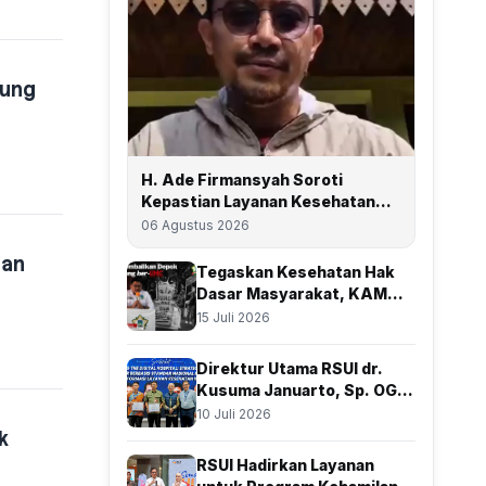
gung
H. Ade Firmansyah Soroti
Kepastian Layanan Kesehatan
bagi Warga Miskin, Dan
06 Agustus 2026
Perjuangkan Depok Kembali Raih
gan
Predikat UHC
Tegaskan Kesehatan Hak
Dasar Masyarakat, KAMMI
Depok Desak Pemkot
15 Juli 2026
Direktur Utama RSUI dr.
Kusuma Januarto, Sp. OG.,
Subsp.Obginsos., Beri
10 Juli 2026
Apresiasi Atas Kolaborasi
k
Bersama BSSN
RSUI Hadirkan Layanan