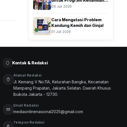
untuk Program Kehamilan,
Resmikan Klinik Inseminasi
09 Juli 2026
Cara Mengatasi Problem
Kandung Kemih dan Ginjal
01 Juli 2026
Kontak & Redaksi
Alamat Redaksi
Jl. Kemang V No.11A, Kelurahan Bangka, Kecamatan
Mampang Prapatan, Jakarta Selatan. Daerah Khusus
Ibukota Jakarta - 12730.
Email Redaksi
mediaonlinenasional2025@gmail.com
Telepon Redaksi