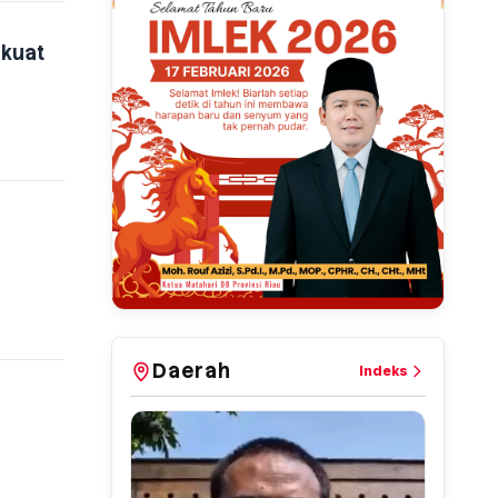
rkuat
Daerah
Indeks