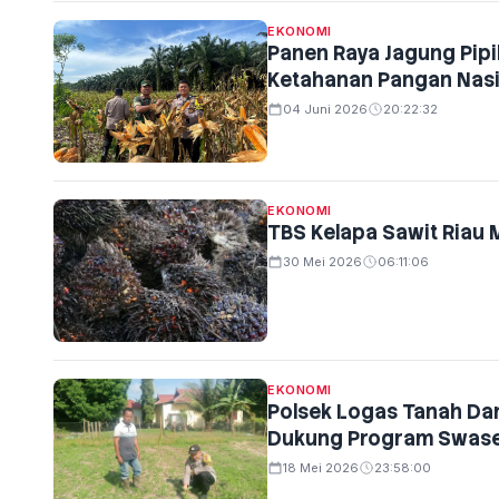
EKONOMI
Panen Raya Jagung Pipil
Ketahanan Pangan Nasi
04 Juni 2026
20:22:32
EKONOMI
TBS Kelapa Sawit Riau
30 Mei 2026
06:11:06
EKONOMI
Polsek Logas Tanah Da
Dukung Program Swase
18 Mei 2026
23:58:00