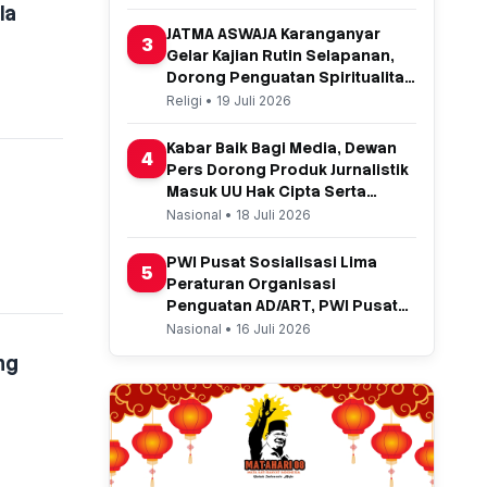
la
JATMA ASWAJA Karanganyar
3
Gelar Kajian Rutin Selapanan,
Dorong Penguatan Spiritualitas
dan Ekonomi Umat
Religi • 19 Juli 2026
Kabar Baik Bagi Media, Dewan
4
Pers Dorong Produk Jurnalistik
Masuk UU Hak Cipta Serta
Usulkan Hasil Royalti Setiap
Nasional • 18 Juli 2026
Berita
PWI Pusat Sosialisasi Lima
5
Peraturan Organisasi
Penguatan AD/ART, PWI Pusat
Sosialisasi Lima PO
Nasional • 16 Juli 2026
ng