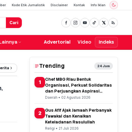
iber
Kode Etik Jurnalistik
Disclaimer
Kontak
Info Iklan
Cari
Lainnya
Advertorial
Video
Indeks
Trending
24 Jam
erita
Chef MBG Riau Bentuk
1
Organisasi, Perkuat Solidaritas
,
dan Perjuangkan Aspirasi
Profesi
Daerah • 02 Agustus 2026
Gus Afif Ajak Jamaah Perbanyak
2
Tawakal dan Kenalkan
Keteladanan Rasulullah
Religi • 21 Juli 2026