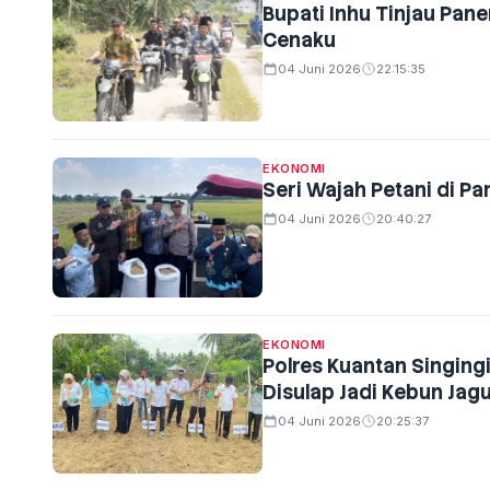
Bupati Inhu Tinjau Pan
Cenaku
04 Juni 2026
22:15:35
EKONOMI
Seri Wajah Petani di P
04 Juni 2026
20:40:27
EKONOMI
Polres Kuantan Singing
Disulap Jadi Kebun Jagu
04 Juni 2026
20:25:37