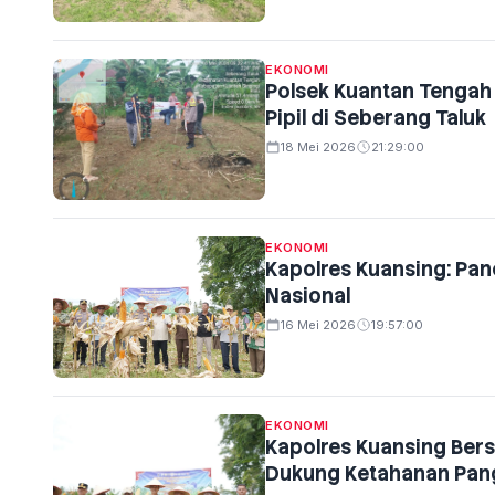
EKONOMI
Polsek Kuantan Tengah
Pipil di Seberang Taluk
18 Mei 2026
21:29:00
EKONOMI
Kapolres Kuansing: Pan
Nasional
16 Mei 2026
19:57:00
EKONOMI
Kapolres Kuansing Ber
Dukung Ketahanan Pan