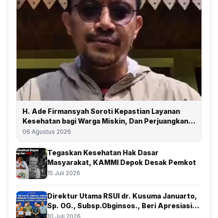
H. Ade Firmansyah Soroti Kepastian Layanan
Kesehatan bagi Warga Miskin, Dan Perjuangkan
Depok Kembali Raih Predikat UHC
06 Agustus 2026
Tegaskan Kesehatan Hak Dasar
Masyarakat, KAMMI Depok Desak Pemkot
15 Juli 2026
Direktur Utama RSUI dr. Kusuma Januarto,
Sp. OG., Subsp.Obginsos., Beri Apresiasi
Atas Kolaborasi Bersama BSSN
10 Juli 2026