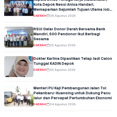
Kota Depok Nessi Anisa Handari,
Memaparkan Sejumlah Tujuan Utama Job
Fair Kota Depok Tahun 2026
DAERAH
06 Agustus 2026
RSUI Gelar Donor Darah Bersama Bank
Mandiri, 500 Pendonor Ikut Berbagi
Sesama
DAERAH
05 Agustus 2026
Dokter Karlina Dipastikan Tetap Jadi Calon
Tunggal KADIN Depok
DAERAH
05 Agustus 2026
Menteri PU Kaji Pembangunan Jalan Tol
Pekanbaru–Kuansing untuk Dukung Pacu
Jalur dan Percepat Pertumbuhan Ekonomi
DAERAH
04 Agustus 2026