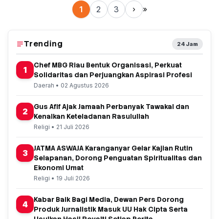
1
2
3
›
»
Trending
24 Jam
Chef MBG Riau Bentuk Organisasi, Perkuat
1
Solidaritas dan Perjuangkan Aspirasi Profesi
Daerah • 02 Agustus 2026
Gus Afif Ajak Jamaah Perbanyak Tawakal dan
2
Kenalkan Keteladanan Rasulullah
Religi • 21 Juli 2026
JATMA ASWAJA Karanganyar Gelar Kajian Rutin
3
Selapanan, Dorong Penguatan Spiritualitas dan
Ekonomi Umat
Religi • 19 Juli 2026
Kabar Baik Bagi Media, Dewan Pers Dorong
4
Produk Jurnalistik Masuk UU Hak Cipta Serta