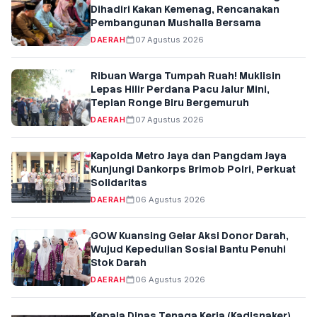
Dihadiri Kakan Kemenag, Rencanakan
Pembangunan Mushalla Bersama
DAERAH
07 Agustus 2026
Ribuan Warga Tumpah Ruah! Muklisin
Lepas Hilir Perdana Pacu Jalur Mini,
Tepian Ronge Biru Bergemuruh
DAERAH
07 Agustus 2026
Kapolda Metro Jaya dan Pangdam Jaya
Kunjungi Dankorps Brimob Polri, Perkuat
Solidaritas
DAERAH
06 Agustus 2026
GOW Kuansing Gelar Aksi Donor Darah,
Wujud Kepedulian Sosial Bantu Penuhi
Stok Darah
DAERAH
06 Agustus 2026
Kepala Dinas Tenaga Kerja (Kadisnaker)