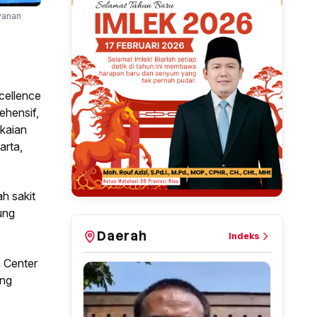
yanan
cellence
ehensif,
gkaian
arta,
h sakit
ung
Daerah
Indeks
 Center
ang