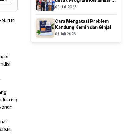
untuk Program Kehamilan,
Resmikan Klinik Inseminasi
09 Juli 2026
eluruh,
Cara Mengatasi Problem
Kandung Kemih dan Ginjal
01 Juli 2026
agai
ndisi
.
ang
didukung
ayanan
guan
 anak,