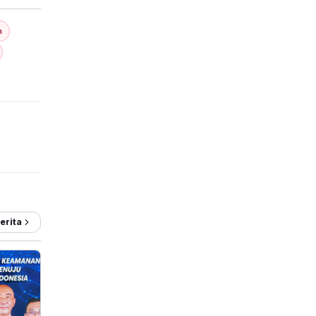
n
erita