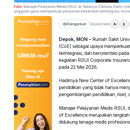
Foto:
Manajer Pelayanan Medis RSUI, dr. Natasya Claresta Viano, m
unggulan guna memperkuat pelayanan kesehatan terintegrasi, inovat
Dengarkan
Ukuran teks
Depok, MON –
Rumah Sakit Unive
(CoE) sebagai upaya memperkuat l
terintegrasi, dan berorientasi pa
kegiatan RSUI Corporate Insuranc
pada 22 Mei 2026.
Hadirnya New Center of Excellenc
pendidikan yang tidak hanya men
pengembangan pendidikan, riset, d
Manajer Pelayanan Medis RSUI, d
of Excellence merupakan langkah
didukung tenaga medis profesional