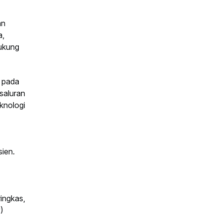
an
a,
dukung
s pada
saluran
eknologi
sien.
ringkas,
)