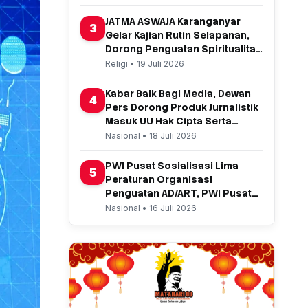
JATMA ASWAJA Karanganyar
3
Gelar Kajian Rutin Selapanan,
Dorong Penguatan Spiritualitas
dan Ekonomi Umat
Religi • 19 Juli 2026
Kabar Baik Bagi Media, Dewan
4
Pers Dorong Produk Jurnalistik
Masuk UU Hak Cipta Serta
Usulkan Hasil Royalti Setiap
Nasional • 18 Juli 2026
Berita
PWI Pusat Sosialisasi Lima
5
Peraturan Organisasi
Penguatan AD/ART, PWI Pusat
Sosialisasi Lima PO
Nasional • 16 Juli 2026