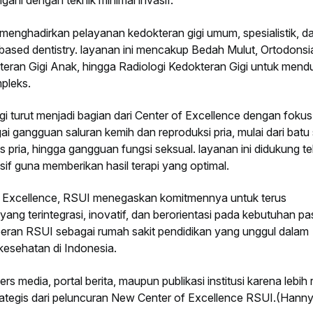
gani dengan teknik minimal invasif.
menghadirkan pelayanan kedokteran gigi umum, spesialistik, d
-based dentistry. layanan ini mencakup Bedah Mulut, Ortodonsi
teran Gigi Anak, hingga Radiologi Kedokteran Gigi untuk men
pleks.
ogi turut menjadi bagian dari Center of Excellence dengan foku
 gangguan saluran kemih dan reproduksi pria, mulai dari batu 
tas pria, hingga gangguan fungsi seksual. layanan ini didukung t
if guna memberikan hasil terapi yang optimal.
f Excellence, RSUI menegaskan komitmennya untuk terus
ng terintegrasi, inovatif, dan berorientasi pada kebutuhan pa
t peran RSUI sebagai rumah sakit pendidikan yang unggul dalam
 kesehatan di Indonesia.
pers media, portal berita, maupun publikasi institusi karena lebih 
trategis dari peluncuran New Center of Excellence RSUI.(Hanny