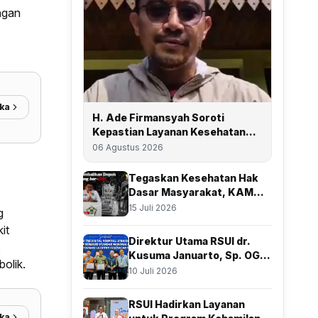
ngan
ka
H. Ade Firmansyah Soroti
Kepastian Layanan Kesehatan
bagi Warga Miskin, Dan
06 Agustus 2026
Perjuangkan Depok Kembali Raih
Predikat UHC
Tegaskan Kesehatan Hak
Dasar Masyarakat, KAMMI
Depok Desak Pemkot
15 Juli 2026
g
it
Direktur Utama RSUI dr.
,
Kusuma Januarto, Sp. OG.,
olik.
Subsp.Obginsos., Beri
10 Juli 2026
Apresiasi Atas Kolaborasi
Bersama BSSN
RSUI Hadirkan Layanan
ka