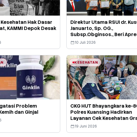
 Kesehatan Hak Dasar
Direktur Utama RSUI dr. Ku
at, KAMMI Depok Desak
Januarto, Sp. OG.,
Subsp.Obginsos., Beri Apre
Atas Kolaborasi Bersama 
6
10 Juli 2026
AN
KESEHATAN
gatasi Problem
CKG HUT Bhayangkara ke-8
emih dan Ginjal
Polres Kuansing Hadirkan
Layanan Cek Kesehatan Gra
6
bagi Warga Pangean
19 Juni 2026