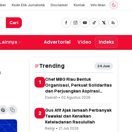
iber
Kode Etik Jurnalistik
Disclaimer
Kontak
Info Iklan
Cari
Lainnya
Advertorial
Video
Indeks
Trending
24 Jam
f
Chef MBG Riau Bentuk
1
Organisasi, Perkuat Solidaritas
dan Perjuangkan Aspirasi
Profesi
Daerah • 02 Agustus 2026
Gus Afif Ajak Jamaah Perbanyak
2
Tawakal dan Kenalkan
Keteladanan Rasulullah
Religi • 21 Juli 2026