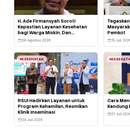
H. Ade Firmansyah Soroti
Tegaskan
Kepastian Layanan Kesehatan
Masyarak
bagi Warga Miskin, Dan
Pemkot
Perjuangkan Depok Kembali Raih
06 Agustus 2026
15 Juli 202
Predikat UHC
KESEHATAN
KESEHAT
RSUI Hadirkan Layanan untuk
Cara Men
Program Kehamilan, Resmikan
Kandung K
Klinik Inseminasi
01 Juli 202
09 Juli 2026