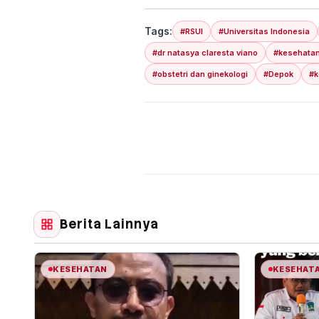
Tags:
#RSUI
#Universitas Indonesia
#dr natasya claresta viano
#kesehatan
#obstetri dan ginekologi
#Depok
#k
Berita Lainnya
KESEHATAN
KESEHAT