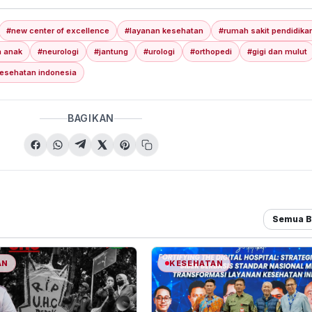
#new center of excellence
#layanan kesehatan
#rumah sakit pendidika
 anak
#neurologi
#jantung
#urologi
#orthopedi
#gigi dan mulut
esehatan indonesia
BAGIKAN
Semua B
AN
KESEHATAN