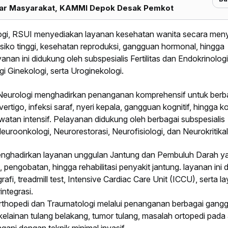
ar Masyarakat, KAMMI Depok Desak Pemkot
logi, RSUI menyediakan layanan kesehatan wanita secara meny
siko tinggi, kesehatan reproduksi, gangguan hormonal, hingga
nan ini didukung oleh subspesialis Fertilitas dan Endokrinologi
i Ginekologi, serta Uroginekologi.
 Neurologi menghadirkan penanganan komprehensif untuk berb
rtigo, infeksi saraf, nyeri kepala, gangguan kognitif, hingga ko
atan intensif. Pelayanan didukung oleh berbagai subspesialis
euroonkologi, Neurorestorasi, Neurofisiologi, dan Neurokritikal
menghadirkan layanan unggulan Jantung dan Pembuluh Darah y
engobatan, hingga rehabilitasi penyakit jantung. layanan ini 
rafi, treadmill test, Intensive Cardiac Care Unit (ICCU), serta l
integrasi.
thopedi dan Traumatologi melalui penanganan berbagai gang
kelainan tulang belakang, tumor tulang, masalah ortopedi pada