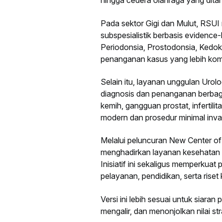
hingga cedera olahraga yang ditan
Pada sektor Gigi dan Mulut, RSUI 
subspesialistik berbasis evidence
Periodonsia, Prostodonsia, Kedok
penanganan kasus yang lebih kom
Selain itu, layanan unggulan Urol
diagnosis dan penanganan berbagai
kemih, gangguan prostat, infertili
modern dan prosedur minimal invas
Melalui peluncuran New Center o
menghadirkan layanan kesehatan ya
Inisiatif ini sekaligus memperkua
pelayanan, pendidikan, serta riset
Versi ini lebih sesuai untuk siaran 
mengalir, dan menonjolkan nilai s