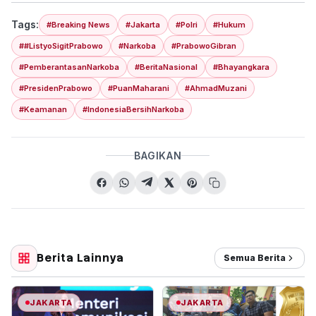
Tags:
#Breaking News
#Jakarta
#Polri
#Hukum
##ListyoSigitPrabowo
#Narkoba
#PrabowoGibran
#PemberantasanNarkoba
#BeritaNasional
#Bhayangkara
#PresidenPrabowo
#PuanMaharani
#AhmadMuzani
#Keamanan
#IndonesiaBersihNarkoba
BAGIKAN
Berita Lainnya
Semua Berita
JAKARTA
JAKARTA