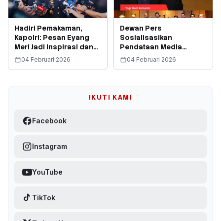
Hadiri Pemakaman,
Dewan Pers
Kapolri: Pesan Eyang
Sosialisasikan
Meri Jadi Inspirasi dan
Pendataan Media
Semangat Keluarga
Massa pada HPN 2026
04 Februari 2026
04 Februari 2026
Besar Polri
di Banten
IKUTI KAMI
Facebook
Instagram
YouTube
TikTok