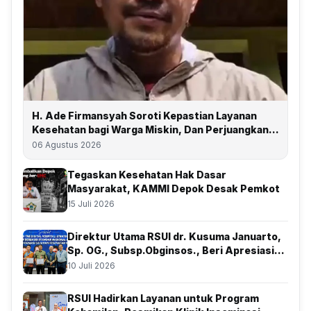
H. Ade Firmansyah Soroti Kepastian Layanan
Kesehatan bagi Warga Miskin, Dan Perjuangkan
Depok Kembali Raih Predikat UHC
06 Agustus 2026
Tegaskan Kesehatan Hak Dasar
Masyarakat, KAMMI Depok Desak Pemkot
15 Juli 2026
Direktur Utama RSUI dr. Kusuma Januarto,
Sp. OG., Subsp.Obginsos., Beri Apresiasi
Atas Kolaborasi Bersama BSSN
10 Juli 2026
RSUI Hadirkan Layanan untuk Program