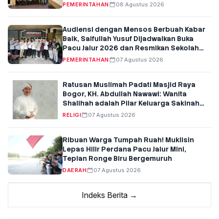
PEMERINTAHAN
08 Agustus 2026
Audiensi dengan Mensos Berbuah Kabar
Baik, Saifullah Yusuf Dijadwalkan Buka
Pacu Jalur 2026 dan Resmikan Sekolah
Rakyat di Kuansing
PEMERINTAHAN
07 Agustus 2026
Ratusan Muslimah Padati Masjid Raya
Bogor, KH. Abdullah Nawawi: Wanita
Shalihah adalah Pilar Keluarga Sakinah
dan Penentu Generasi Qur'ani
RELIGI
07 Agustus 2026
Ribuan Warga Tumpah Ruah! Muklisin
Lepas Hilir Perdana Pacu Jalur Mini,
Tepian Ronge Biru Bergemuruh
DAERAH
07 Agustus 2026
Indeks Berita →