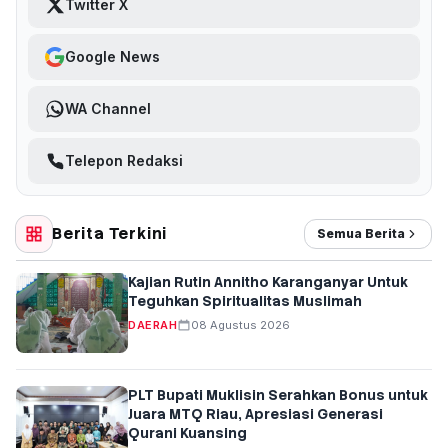
Twitter X
Google News
WA Channel
Telepon Redaksi
Berita Terkini
Semua Berita
Kajian Rutin Annitho Karanganyar Untuk
Teguhkan Spiritualitas Muslimah
DAERAH
08 Agustus 2026
PLT Bupati Muklisin Serahkan Bonus untuk
Juara MTQ Riau, Apresiasi Generasi
Qurani Kuansing