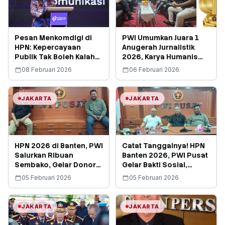
Pesan Menkomdigi di
PWI Umumkan Juara 1
HPN: Kepercayaan
Anugerah Jurnalistik
Publik Tak Boleh Kalah
2026, Karya Humanis
oleh Algoritma
Rekam Peran Polri di
08 Februari 2026
06 Februari 2026
Tengah Masyarakat
JAKARTA
JAKARTA
HPN 2026 di Banten, PWI
Catat Tanggalnya! HPN
Salurkan Ribuan
Banten 2026, PWI Pusat
Sembako, Gelar Donor
Gelar Bakti Sosial,
Darah dan Pemeriksaan
Termasuk Penyaluran
05 Februari 2026
05 Februari 2026
Kesehatan Gratis
3.000 Paket Sembako
JAKARTA
JAKARTA