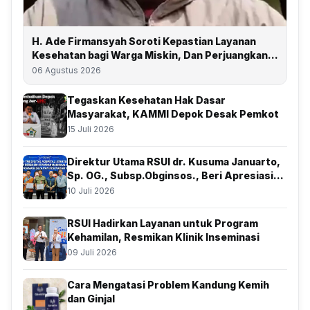
H. Ade Firmansyah Soroti Kepastian Layanan
Kesehatan bagi Warga Miskin, Dan Perjuangkan
Depok Kembali Raih Predikat UHC
06 Agustus 2026
Tegaskan Kesehatan Hak Dasar
Masyarakat, KAMMI Depok Desak Pemkot
15 Juli 2026
Direktur Utama RSUI dr. Kusuma Januarto,
Sp. OG., Subsp.Obginsos., Beri Apresiasi
Atas Kolaborasi Bersama BSSN
10 Juli 2026
RSUI Hadirkan Layanan untuk Program
Kehamilan, Resmikan Klinik Inseminasi
09 Juli 2026
Cara Mengatasi Problem Kandung Kemih
dan Ginjal