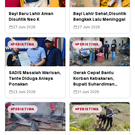
Bayi Baru Lahir Aman
Bayi Lahir Sehat,Disuntik
Disuhtik Neo K
Bengkak Lalu Meninggal
27 Juni 2026
27 Juni 2026
PERISTIWA
PERISTIWA
SADIS Masalah Warisan,
Gerak Cepat Bantu
Tante Diduga Aniaya
Korban Kebakaran,
Ponakan
Bupati Suhardiman
Amby Diapresiasi Kades
23 Juni 2026
21 Juni 2026
Koto Sentajo
PERISTIWA
PERISTIWA