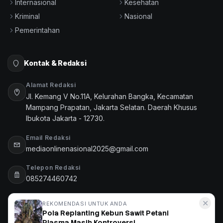
Internasional
Kesehatan
Kriminal
Nasional
Pemerintahan
Kontak & Redaksi
Alamat Redaksi
Jl. Kemang V No.11A, Kelurahan Bangka, Kecamatan
Mampang Prapatan, Jakarta Selatan. Daerah Khusus
Ibukota Jakarta - 12730.
Email Redaksi
mediaonlinenasional2025@gmail.com
Telepon Redaksi
085274460742
✕
REKOMENDASI UNTUK ANDA
©
Media Online Nasional - Sumber Informasi Masyarakat
Pola Replanting Kebun Sawit Petani
Indonesia
. All rights reserved.
Tentang Kami
Redaksi
Pedoman Media Siber
Kode Etik Jurnalistik
Plasma Masih Kontroversi