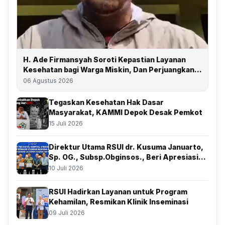
H. Ade Firmansyah Soroti Kepastian Layanan
Kesehatan bagi Warga Miskin, Dan Perjuangkan
Depok Kembali Raih Predikat UHC
06 Agustus 2026
Tegaskan Kesehatan Hak Dasar
Masyarakat, KAMMI Depok Desak Pemkot
15 Juli 2026
Direktur Utama RSUI dr. Kusuma Januarto,
Sp. OG., Subsp.Obginsos., Beri Apresiasi
Atas Kolaborasi Bersama BSSN
10 Juli 2026
RSUI Hadirkan Layanan untuk Program
Kehamilan, Resmikan Klinik Inseminasi
09 Juli 2026