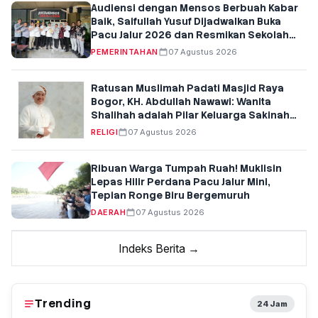
Audiensi dengan Mensos Berbuah Kabar
Baik, Saifullah Yusuf Dijadwalkan Buka
Pacu Jalur 2026 dan Resmikan Sekolah
Rakyat di Kuansing
PEMERINTAHAN
07 Agustus 2026
Ratusan Muslimah Padati Masjid Raya
Bogor, KH. Abdullah Nawawi: Wanita
Shalihah adalah Pilar Keluarga Sakinah
dan Penentu Generasi Qur'ani
RELIGI
07 Agustus 2026
Ribuan Warga Tumpah Ruah! Muklisin
Lepas Hilir Perdana Pacu Jalur Mini,
Tepian Ronge Biru Bergemuruh
DAERAH
07 Agustus 2026
Indeks Berita →
Trending
24 Jam