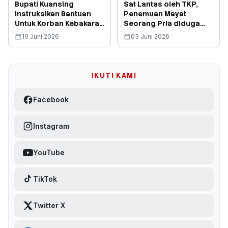
Bupati Kuansing
Sat Lantas oleh TKP,
Instruksikan Bantuan
Penemuan Mayat
Untuk Korban Kebakaran
Seorang Pria diduga
Bengkel Motor di
Laka Lantas Tunggal, di
19 Juni 2026
03 Juni 2026
Sentajo Raya
Pucuk Rantau
IKUTI KAMI
Facebook
Instagram
YouTube
TikTok
Twitter X