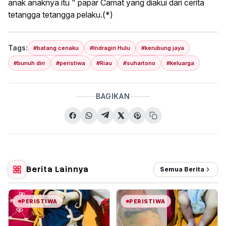
anak anaknya itu " papar Camat yang diakui dari cerita
tetangga tetangga pelaku.(*)
Tags:
#batang cenaku
#Indragiri Hulu
#kerubung jaya
#bunuh diri
#peristiwa
#Riau
#suhartono
#keluarga
BAGIKAN
Berita Lainnya
Semua Berita
PERISTIWA
PERISTIWA