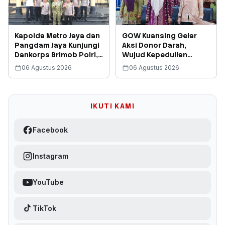
Kapolda Metro Jaya dan
GOW Kuansing Gelar
Pangdam Jaya Kunjungi
Aksi Donor Darah,
Dankorps Brimob Polri,
Wujud Kepedulian
Perkuat Solidaritas
Sosial Bantu Penuhi
06 Agustus 2026
06 Agustus 2026
Stok Darah
IKUTI KAMI
Facebook
Instagram
YouTube
TikTok