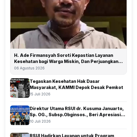
H. Ade Firmansyah Soroti Kepastian Layanan
Kesehatan bagi Warga Miskin, Dan Perjuangkan
Depok Kembali Raih Predikat UHC
06 Agustus 2026
Tegaskan Kesehatan Hak Dasar
Masyarakat, KAMMI Depok Desak Pemkot
15 Juli 2026
Direktur Utama RSUI dr. Kusuma Januarto,
Sp. OG., Subsp.Obginsos., Beri Apresiasi
Atas Kolaborasi Bersama BSSN
10 Juli 2026
RSUI Hadirkan Layanan untuk Program