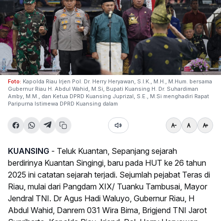
Foto:
Kapolda Riau Irjen Pol. Dr. Herry Heryawan, S.I.K., M.H., M.Hum. bersama
Gubernur Riau H. Abdul Wahid, M.Si, Bupati Kuansing H. Dr. Suhardiman
Amby, M.M., dan Ketua DPRD Kuansing Juprizal, S.E., M.Si menghadiri Rapat
Paripurna Istimewa DPRD Kuansing dalam
KUANSING
- Teluk Kuantan, Sepanjang sejarah
berdirinya Kuantan Singingi, baru pada HUT ke 26 tahun
2025 ini catatan sejarah terjadi. Sejumlah pejabat Teras di
Riau, mulai dari Pangdam XIX/ Tuanku Tambusai, Mayor
Jendral TNI. Dr Agus Hadi Waluyo, Gubernur Riau, H
Abdul Wahid, Danrem 031 Wira Bima, Brigjend TNI Jarot