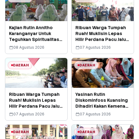
Kajian Rutin Annitho
Ribuan Warga Tumpah
Karanganyar Untuk
Ruah! Muklisin Lepas
Teguhkan Spiritualitas
Hilir Perdana Pacu Jalur
Muslimah
Mini, Tepian Ronge Biru
08 Agustus 2026
07 Agustus 2026
Bergemuruh
DAERAH
DAERAH
Ribuan Warga Tumpah
Yasinan Rutin
Ruah! Muklisin Lepas
Diskominfoss Kuansing
Hilir Perdana Pacu Jalur
Dihadiri Kakan Kemenag,
Mini, Tepian Ronge Biru
Rencanakan
07 Agustus 2026
07 Agustus 2026
Bergemuruh
Pembangunan Mushalla
Bersama
DAERAH
DAERAH