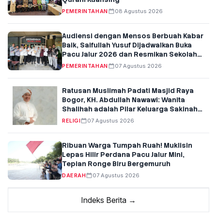
PEMERINTAHAN
08 Agustus 2026
Audiensi dengan Mensos Berbuah Kabar
Baik, Saifullah Yusuf Dijadwalkan Buka
Pacu Jalur 2026 dan Resmikan Sekolah
Rakyat di Kuansing
PEMERINTAHAN
07 Agustus 2026
Ratusan Muslimah Padati Masjid Raya
Bogor, KH. Abdullah Nawawi: Wanita
Shalihah adalah Pilar Keluarga Sakinah
dan Penentu Generasi Qur'ani
RELIGI
07 Agustus 2026
Ribuan Warga Tumpah Ruah! Muklisin
Lepas Hilir Perdana Pacu Jalur Mini,
Tepian Ronge Biru Bergemuruh
DAERAH
07 Agustus 2026
Indeks Berita →