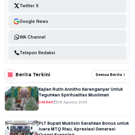
Twitter X
Google News
WA Channel
Telepon Redaksi
Berita Terkini
Semua Berita
Kajian Rutin Annitho Karanganyar Untuk
Teguhkan Spiritualitas Muslimah
DAERAH
08 Agustus 2026
PLT Bupati Muklisin Serahkan Bonus untuk
Juara MTQ Riau, Apresiasi Generasi
Qurani Kuansing