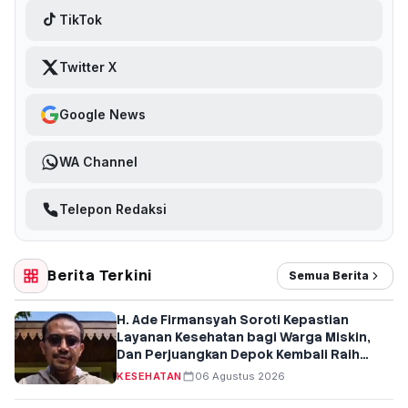
TikTok
Twitter X
Google News
WA Channel
Telepon Redaksi
Berita Terkini
Semua Berita
H. Ade Firmansyah Soroti Kepastian
Layanan Kesehatan bagi Warga Miskin,
Dan Perjuangkan Depok Kembali Raih
Predikat UHC
KESEHATAN
06 Agustus 2026