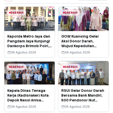
DAERAH
DAERAH
Kapolda Metro Jaya dan
GOW Kuansing Gelar
Pangdam Jaya Kunjungi
Aksi Donor Darah,
Dankorps Brimob Polri,
Wujud Kepedulian
Perkuat Solidaritas
Sosial Bantu Penuhi
06 Agustus 2026
06 Agustus 2026
Stok Darah
DAERAH
DAERAH
Kepala Dinas Tenaga
RSUI Gelar Donor Darah
Kerja (Kadisnaker) Kota
Bersama Bank Mandiri,
Depok Nessi Anisa
500 Pendonor Ikut
Handari, Memaparkan
Berbagi Sesama
06 Agustus 2026
05 Agustus 2026
Sejumlah Tujuan Utama