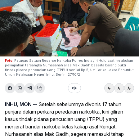
Foto:
Petugas Satuan Reserse Narkoba Polres Indragiri Hulu saat melakukan
pelimpahan tersangka Nurhasanah alias Mak Gadih beserta barang bukti
tindak pidana pencucian uang (TPPU) senilai Rp 5,4 miliar ke Jaksa Penuntut
Umum Kejaksaan Negeri Inhu, Senin (27/10/2
INHU, MON --
Setelah sebelumnya divonis 17 tahun
penjara dalam perkara peredaran narkotika, kini giliran
kasus tindak pidana pencucian uang (TPPU) yang
menjerat bandar narkoba kelas kakap asal Rengat,
Nurhasanah alias Mak Gadih, segera memasuki tahap