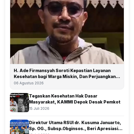
H. Ade Firmansyah Soroti Kepastian Layanan
Kesehatan bagi Warga Miskin, Dan Perjuangkan
Depok Kembali Raih Predikat UHC
06 Agustus 2026
Tegaskan Kesehatan Hak Dasar
Masyarakat, KAMMI Depok Desak Pemkot
15 Juli 2026
Direktur Utama RSUI dr. Kusuma Januarto,
Sp. OG., Subsp.Obginsos., Beri Apresiasi