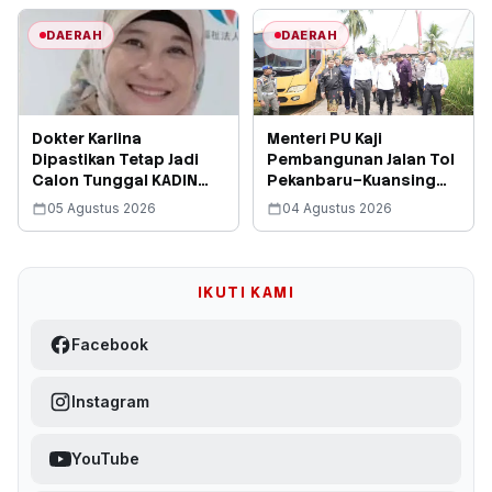
Job Fair Kota Depok
Tahun 2026
DAERAH
DAERAH
Dokter Karlina
Menteri PU Kaji
Dipastikan Tetap Jadi
Pembangunan Jalan Tol
Calon Tunggal KADIN
Pekanbaru–Kuansing
Depok
untuk Dukung Pacu Jalur
05 Agustus 2026
04 Agustus 2026
dan Percepat
Pertumbuhan Ekonomi
IKUTI KAMI
Facebook
Instagram
YouTube