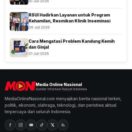
Atas Kolaborasi Bersama BSSN
10 Juli 2026
RSUI Hadirkan Layanan untuk Program
Kehamilan, Resmikan Klinik Inseminasi
09 Juli 2026
Cara Mengatasi Problem Kandung Kemih
dan Ginjal
01 Juli 2026
Media Online Nasional
Sumber Informasi Rakyat Indonesia
MediaOnlineNasional.com menyajikan berita nasional terkini,
politik, ekonomi, olahraga, teknologi, dan peristiwa aktual
terpercaya dari seluruh Indonesia.