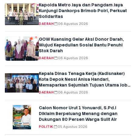
Kapolda Metro Jaya dan Pangdam Jaya
Kunjungi Dankorps Brimob Polri, Perkuat
Solidaritas
DAERAH
06 Agustus 2026
GOW Kuansing Gelar Aksi Donor Darah,
Wujud Kepedulian Sosial Bantu Penuhi
Stok Darah
DAERAH
06 Agustus 2026
Kepala Dinas Tenaga Kerja (Kadisnaker)
Kota Depok Nessi Anisa Handari,
Memaparkan Sejumlah Tujuan Utama Job
Fair Kota Depok Tahun 2026
DAERAH
06 Agustus 2026
Calon Nomor Urut 1 Yonuardi, S.Pd.I
Diklaim Berpeluang Menang dengan
Dukungan 80 Persen Warga Sulit Air
POLITIK
05 Agustus 2026