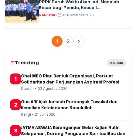
PPPK Paruh Waktu Akan Jadi Masalah
Besar bagi Pemda, Kecuali…
NASIONAL
02 November 2025
1
2
›
Trending
24 Jam
Chef MBG Riau Bentuk Organisasi, Perkuat
1
Solidaritas dan Perjuangkan Aspirasi Profesi
Daerah • 02 Agustus 2026
Gus Afif Ajak Jamaah Perbanyak Tawakal dan
2
Kenalkan Keteladanan Rasulullah
Religi • 21 Juli 2026
JATMA ASWAJA Karanganyar Gelar Kajian Rutin
3
Selapanan, Dorong Penguatan Spiritualitas dan