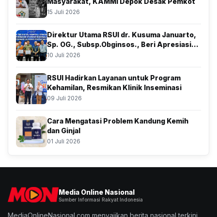
Masyarakat, KAMMI Depok Desak Pemkot
15 Juli 2026
Direktur Utama RSUI dr. Kusuma Januarto,
Sp. OG., Subsp.Obginsos., Beri Apresiasi
Atas Kolaborasi Bersama BSSN
10 Juli 2026
RSUI Hadirkan Layanan untuk Program
Kehamilan, Resmikan Klinik Inseminasi
09 Juli 2026
Cara Mengatasi Problem Kandung Kemih
dan Ginjal
01 Juli 2026
Media Online Nasional
Sumber Informasi Rakyat Indonesia
MediaOnlineNasional.com menyajikan berita nasional terkini,