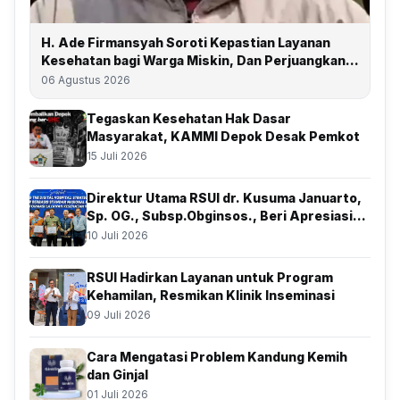
H. Ade Firmansyah Soroti Kepastian Layanan
Kesehatan bagi Warga Miskin, Dan Perjuangkan
Depok Kembali Raih Predikat UHC
06 Agustus 2026
Tegaskan Kesehatan Hak Dasar
Masyarakat, KAMMI Depok Desak Pemkot
15 Juli 2026
Direktur Utama RSUI dr. Kusuma Januarto,
Sp. OG., Subsp.Obginsos., Beri Apresiasi
Atas Kolaborasi Bersama BSSN
10 Juli 2026
RSUI Hadirkan Layanan untuk Program
Kehamilan, Resmikan Klinik Inseminasi
09 Juli 2026
Cara Mengatasi Problem Kandung Kemih
dan Ginjal
01 Juli 2026